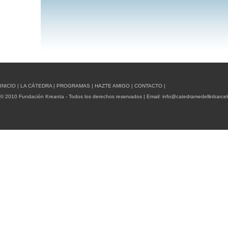
INICIO
|
LA CÁTEDRA
|
PROGRAMAS
|
HAZTE AMIGO
|
CONTACTO
|
© 2010 Fundación Kreanta - Todos los derechos reservados | Email:
info@catedramedellinbarce