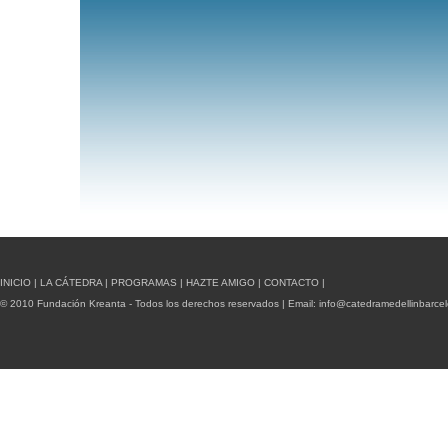
INICIO
|
LA CÁTEDRA
|
PROGRAMAS
|
HAZTE AMIGO
|
CONTACTO
|
© 2010 Fundación Kreanta - Todos los derechos reservados | Email:
info@catedramedellinbarce