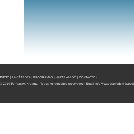
INICIO
|
LA CÁTEDRA
|
PROGRAMAS
|
HAZTE AMIGO
|
CONTACTO
|
© 2010 Fundación Kreanta - Todos los derechos reservados | Email:
info@catedramedellinbarce