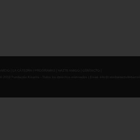
INICIO
|
LA CÁTEDRA
|
PROGRAMAS
|
HAZTE AMIGO
|
CONTACTO
|
© 2010 Fundación Kreanta - Todos los derechos reservados | Email:
info@catedramedellinbarce