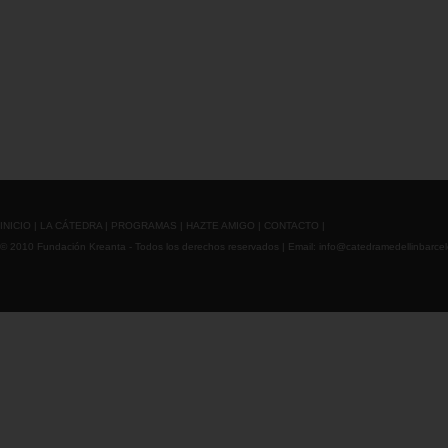
INICIO
|
LA CÁTEDRA
|
PROGRAMAS
|
HAZTE AMIGO
|
CONTACTO
|
© 2010 Fundación Kreanta - Todos los derechos reservados | Email:
info@catedramedellinbarce