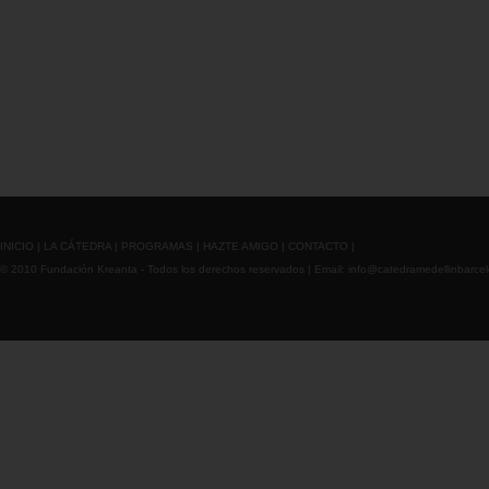
INICIO
|
LA CÁTEDRA
|
PROGRAMAS
|
HAZTE AMIGO
|
CONTACTO
|
© 2010 Fundación Kreanta - Todos los derechos reservados | Email:
info@catedramedellinbarce