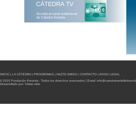
CÁTEDRA TV
Acceda al canal audiovisual
de Cátedra Kreanta
INICIO
|
LA CÁTEDRA
|
PROGRAMAS
|
HAZTE AMIGO
|
CONTACTO
|
AVISO LEGAL
© 2010 Fundación Kreanta - Todos los derechos reservados | Email:
info@catedramedellinbarce
Desarrollado por:
Visitar web